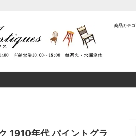
商品カテ
ASE
品
ORATION（商品のメンテナンスに
DESK
特別割引商品
ABOUT ANTIQUES（アンテ
）
について）
CHAIR
CTABLES
OTHER FURNITURE
 1910年代 パイントグラ