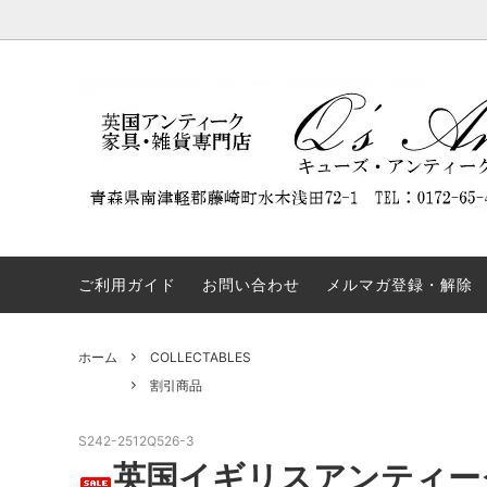
DISPLAY CABINET
NEW ARRIVAL
Q'S ANTIQUES（キューズ・アンティー
BOOKC
割引商
REST
クス）について
ついて
SIDEBOARD
TABLE
弊社の名前を騙るウェブサイトにご注意
OTHERS
COLLE
ください。
ご利用ガイド
お問い合わせ
メルマガ登録・解除
ホーム
COLLECTABLES
割引商品
S242-2512Q526-3
英国イギリスアンティーク