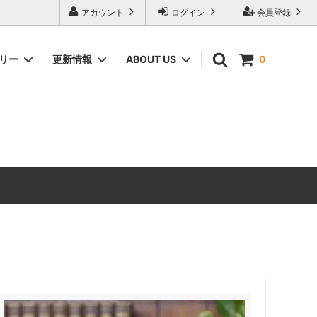
アカウント
ログイン
会員登録
ゴリー
更新情報
ABOUT US
0
ィーク家具
CHEST OF DRAWERS
ANTIQUE DESIGN（アンティーク家具
のデザインの由来）
ERCOL