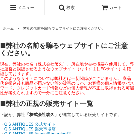
メニュー
検索
カート
ホーム
弊社の名前を騙るウェブサイトにご注意ください。
■弊社の名前を騙るウェブサイトにご注意
ください。
現在、弊社の社名（株式会社箸久）、所在地や会社概要を使用して、弊
社運営と誤認させるようなウェブサイト（なりすましECサイト）を確
認しております。
このようなサイトについては弊社とは一切関係がございません。 商品
代金振込後も商品が届かない等の被害のほか、お客様の個人情報やパス
ワード、クレジットカード情報などの個人情報が不正に取得される可能
性が考えられますので十分にご注意ください。
■弊社の正規の販売サイト一覧
下記が、弊社
「株式会社箸久」
が運営している販売サイトです。
・
Q'S ANTIQUES 公式サイト
・
Q'S ANTIQUES 楽天市場店
・
Q'S ANTIQUES Yahoo!Shopping店