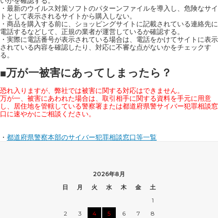
いかを確認する。
・最新のウイルス対策ソフトのパターンファイルを導入し、危険なサイ
トとして表示されるサイトから購入しない。
・商品を購入する前に、ショッピングサイトに記載されている連絡先に
電話するなどして、正規の業者が運営しているか確認する。
・実際に電話番号が表示されている場合は、電話をかけてサイトに表示
されている内容を確認したり、対応に不審な点がないかをチェックす
る。
万が一被害にあってしまったら？
■
恐れ入りますが、弊社では被害に関する対応はできません。
万が一、被害にあわれた場合は、取引相手に関する資料を手元に用意
し、居住地を管轄している警察署または都道府県警サイバー犯罪相談窓
口に速やかにご相談ください。
・
都道府県警察本部のサイバー犯罪相談窓口等一覧
2026年8月
日
月
火
水
木
金
土
1
2
3
4
5
6
7
8