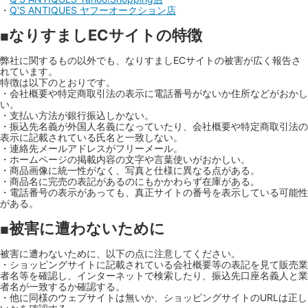
・
Q'S ANTIQUES ヤフーオークション店
なりすましECサイトの特徴
■
弊社に関するもの以外でも、なりすましECサイトの被害が広く報告さ
れています。
特徴は以下のとおりです。
・会社概要や特定商取引法の表示に電話番号がないか住所などがおかし
い。
・支払い方法が銀行振込しかない。
・振込先名義が外国人名義になっていたり、会社概要や特定商取引法の
表示に記載されている氏名と一致しない。
・連絡先メールアドレスがフリーメール。
・ホームページの掲載内容の文字や言葉使いがおかしい。
・商品画像に統一性がなく、写真と仕様に異なる点がある。
・商品名に完売の表記があるのにもかかわらず在庫がある。
・電話番号の表示があっても、真正サイトの番号を表示している可能性
がある。
被害に遭わないために
■
被害に遭わないために、以下の点に注意してください。
・ショッピングサイトに記載されている会社概要等の表記を見て販売業
者名等を確認し、インターネットで検索したり、振込先口座名義人と業
者名が一致するか確認する。
・他に同様のウェブサイトは無いか、ショッピングサイトのURLは正し