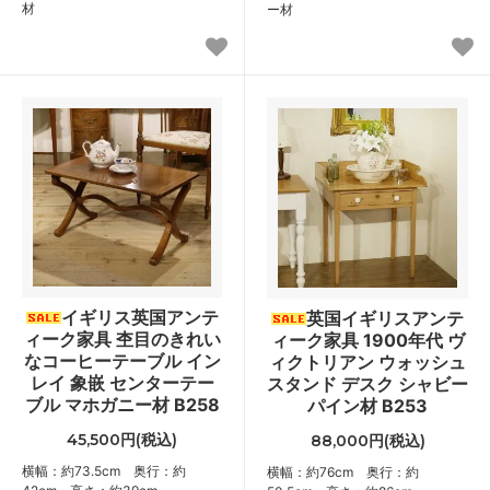
材
ー材
イギリス英国アンテ
英国イギリスアンテ
ィーク家具 杢目のきれい
ィーク家具 1900年代 ヴ
なコーヒーテーブル イン
ィクトリアン ウォッシュ
レイ 象嵌 センターテー
スタンド デスク シャビー
ブル マホガニー材 B258
パイン材 B253
45,500円(税込)
88,000円(税込)
横幅：約73.5cm 奥行：約
横幅：約76cm 奥行：約