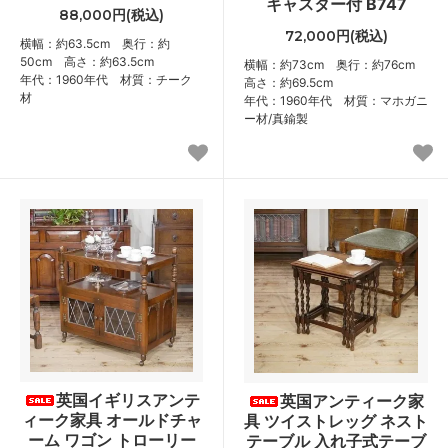
キャスター付 B747
88,000円(税込)
72,000円(税込)
横幅：約63.5cm 奥行：約
50cm 高さ：約63.5cm
横幅：約73cm 奥行：約76cm
年代：1960年代 材質：チーク
高さ：約69.5cm
材
年代：1960年代 材質：マホガニ
ー材/真鍮製
英国イギリスアンテ
英国アンティーク家
ィーク家具 オールドチャ
具 ツイストレッグ ネスト
ーム ワゴン トローリー
テーブル 入れ子式テーブ