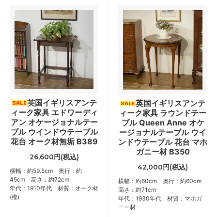
英国イギリスアンテ
英国イギリスアンテ
ィーク家具 エドワーディ
ィーク家具 ラウンドテー
アン オケージョナルテー
ブル Queen Anne オケ
ブル ウインドウテーブル
ージョナルテーブル ウイ
花台 オーク材無垢 B389
ンドウテーブル 花台 マホ
ガニー材 B350
26,600円(税込)
42,000円(税込)
横幅：約59.5cm 奥行：約
45cm 高さ：約72cm
横幅：約60cm 奥行：約60cm
年代：1910年代 材質：オーク材
高さ：約71cm
(樫)
年代：1930年代 材質：マホガ
ニー材