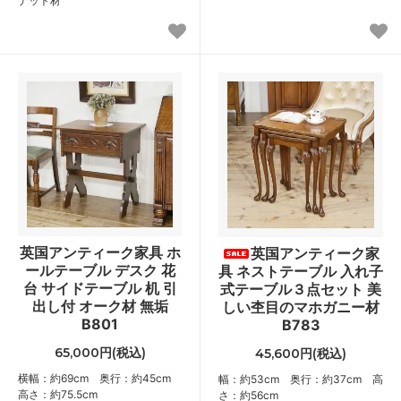
ナット材
英国アンティーク家具 ホ
英国アンティーク家
ールテーブル デスク 花
具 ネストテーブル 入れ子
台 サイドテーブル 机 引
式テーブル３点セット 美
出し付 オーク材 無垢
しい杢目のマホガニー材
B801
B783
65,000円(税込)
45,600円(税込)
横幅：約69cm 奥行：約45cm
幅：約53cm 奥行：約37cm 高
高さ：約75.5cm
さ：約56cm