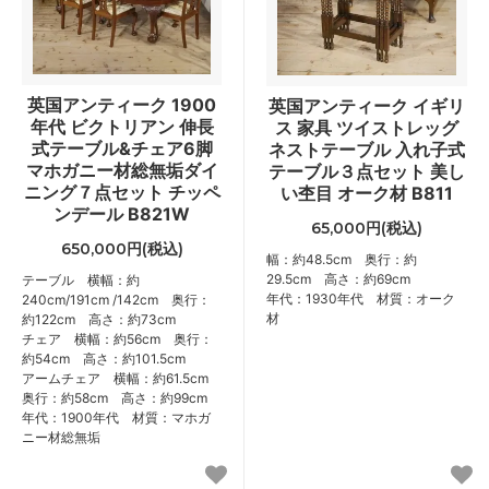
英国アンティーク 1900
英国アンティーク イギリ
年代 ビクトリアン 伸長
ス 家具 ツイストレッグ
式テーブル&チェア6脚
ネストテーブル 入れ子式
マホガニー材総無垢ダイ
テーブル３点セット 美し
ニング７点セット チッペ
い杢目 オーク材 B811
ンデール B821W
65,000円(税込)
650,000円(税込)
幅：約48.5cm 奥行：約
29.5cm 高さ：約69cm
テーブル 横幅：約
年代：1930年代 材質：オーク
240cm/191cm /142cm 奥行：
材
約122cm 高さ：約73cm
チェア 横幅：約56cm 奥行：
約54cm 高さ：約101.5cm
アームチェア 横幅：約61.5cm
奥行：約58cm 高さ：約99cm
年代：1900年代 材質：マホガ
ニー材総無垢