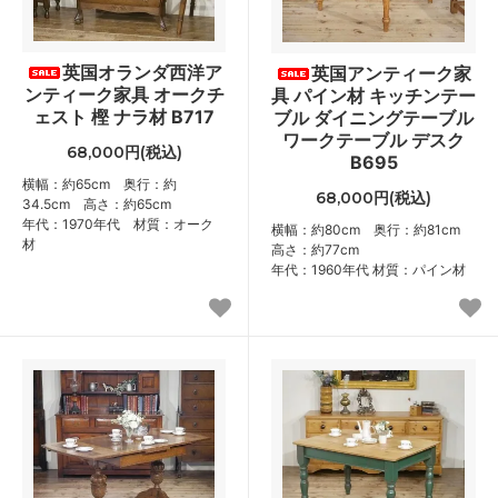
英国オランダ西洋ア
英国アンティーク家
ンティーク家具 オークチ
具 パイン材 キッチンテー
ェスト 樫 ナラ材 B717
ブル ダイニングテーブル
ワークテーブル デスク
68,000円(税込)
B695
横幅：約65cm 奥行：約
68,000円(税込)
34.5cm 高さ：約65cm
年代：1970年代 材質：オーク
横幅：約80cm 奥行：約81cm
材
高さ：約77cm
年代：1960年代 材質：パイン材