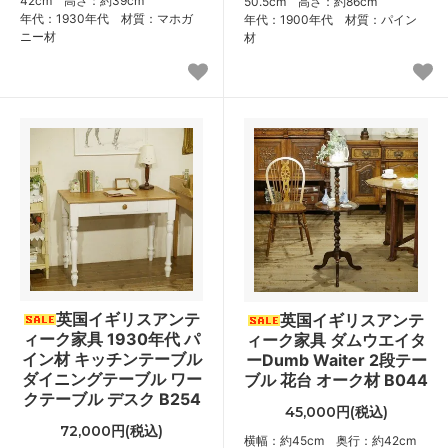
42cm 高さ：約39cm
50.5cm 高さ：約86cm
年代：1930年代 材質：マホガ
年代：1900年代 材質：パイン
ニー材
材
英国イギリスアンテ
英国イギリスアンテ
ィーク家具 1930年代 パ
ィーク家具 ダムウエイタ
イン材 キッチンテーブル
ーDumb Waiter 2段テー
ダイニングテーブル ワー
ブル 花台 オーク材 B044
クテーブル デスク B254
45,000円(税込)
72,000円(税込)
横幅：約45cm 奥行：約42cm