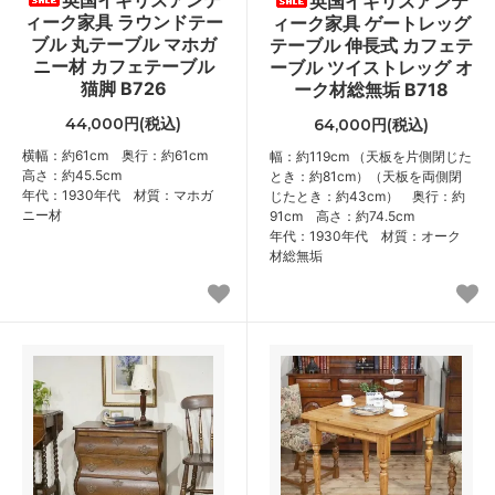
英国イギリスアンテ
ィーク家具 ラウンドテー
ィーク家具 ゲートレッグ
ブル 丸テーブル マホガ
テーブル 伸長式 カフェテ
ニー材 カフェテーブル
ーブル ツイストレッグ オ
猫脚 B726
ーク材総無垢 B718
44,000円(税込)
64,000円(税込)
横幅：約61cm 奥行：約61cm
幅：約119cm （天板を片側閉じた
高さ：約45.5cm
とき：約81cm）（天板を両側閉
年代：1930年代 材質：マホガ
じたとき：約43cm） 奥行：約
ニー材
91cm 高さ：約74.5cm
年代：1930年代 材質：オーク
材総無垢