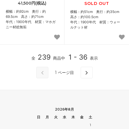
41,500円(税込)
SOLD OUT
横幅：約92cm 奥行：約
横幅：約51cm 奥行：約35cm
69.5cm 高さ：約71cm
高さ：約100.5cm
年代：1900年代 材質：マホガ
年代：1900年代 材質：ウォー
ニー材総無垢
ルナット材
239
1 - 36
全
商品中
表示
1
ページ目
2026年8月
日
月
火
水
木
金
土
1