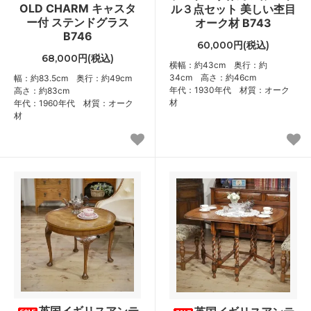
OLD CHARM キャスタ
ル３点セット 美しい杢目
ー付 ステンドグラス
オーク材 B743
B746
60,000円(税込)
68,000円(税込)
横幅：約43cm 奥行：約
34cm 高さ：約46cm
幅：約83.5cm 奥行：約49cm
年代：1930年代 材質：オーク
高さ：約83cm
材
年代：1960年代 材質：オーク
材
英国イギリスアンテ