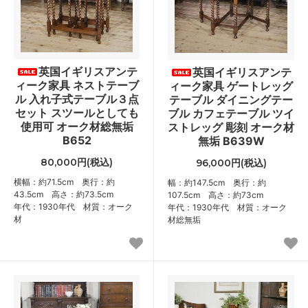
英国イギリスアンテ
英国イギリスアンテ
ィーク家具 ネストテーブ
ィーク家具 ゲートレッグ
ル 入れ子式テーブル３点
テーブル ダイニングテー
セット スツールとしても
ブル カフェテーブル ツイ
使用可 オーク材総無垢
ストレッグ 彫刻 オーク材
B652
無垢 B639W
80,000円(税込)
96,000円(税込)
横幅：約71.5cm 奥行：約
幅：約147.5cm 奥行：約
43.5cm 高さ：約73.5cm
107.5cm 高さ：約73cm
年代：1930年代 材質：オーク
年代：1930年代 材質：オーク
材
材総無垢