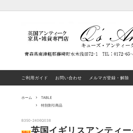
DISPLAY CABINET
NEW ARRIVAL
Q'S ANTIQUES（キューズ・アンティー
BOOKC
割引商
REST
クス）について
ついて
SIDEBOARD
TABLE
弊社の名前を騙るウェブサイトにご注意
OTHERS
COLLE
ください。
ご利用ガイド
お問い合わせ
メルマガ登録・解除
ホーム
TABLE
特別割引商品
B350-2406Q038
英国イギリスアンティー