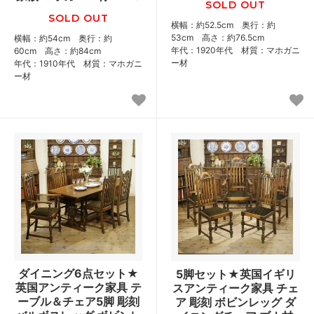
SOLD OUT
SOLD OUT
横幅：約52.5cm 奥行：約
53cm 高さ：約76.5cm
横幅：約54cm 奥行：約
年代：1920年代 材質：マホガニ
60cm 高さ：約84cm
ー材
年代：1910年代 材質：マホガニ
ー材
ダイニング6点セット★
5脚セット★英国イギリ
英国アンティーク家具 テ
スアンティーク家具 チェ
ーブル＆チェア5脚 彫刻
ア 彫刻 ボビンレッグ ダ