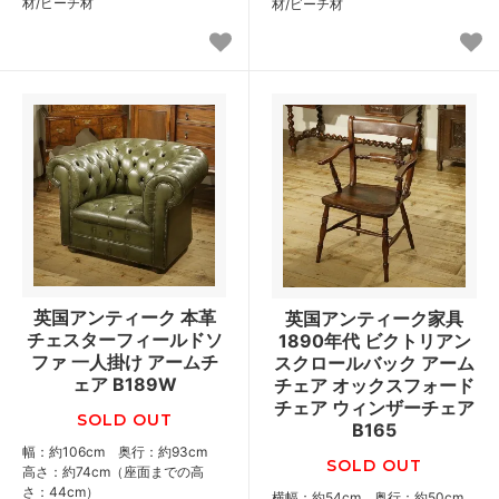
材/ビーチ材
材/ビーチ材
英国アンティーク 本革
英国アンティーク家具
チェスターフィールドソ
1890年代 ビクトリアン
ファ 一人掛け アームチ
スクロールバック アーム
ェア B189W
チェア オックスフォード
チェア ウィンザーチェア
SOLD OUT
B165
幅：約106cm 奥行：約93cm
SOLD OUT
高さ：約74cm（座面までの高
さ：44cm）
横幅：約54cm 奥行：約50cm