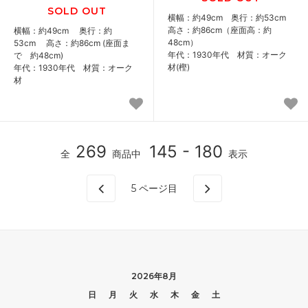
SOLD OUT
横幅：約49cm 奥行：約53cm
高さ：約86cm（座面高：約
横幅：約49cm 奥行：約
48cm）
53cm 高さ：約86cm (座面ま
年代：1930年代 材質：オーク
で 約48cm)
材(樫)
年代：1930年代 材質：オーク
材
269
145 - 180
全
商品中
表示
5
ページ目
2026年8月
日
月
火
水
木
金
土