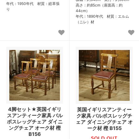
年代：1950年代 材質：総革張
高さ：約85cm（座面高：約
り
44cm）
年代：1890年代 材質：エルム
（ニレ）材
4脚セット★英国イギリ
英国イギリスアンティー
スアンティーク家具 バル
ク家具 バルボスレッグチ
ボスレッグチェア ダイニ
ェア ダイニングチェア オ
ングチェア オーク材 樫
ーク材 樫 B155
B156
SOLD OUT