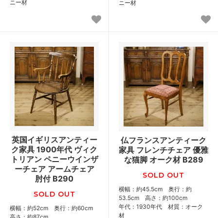
ニー材
ニー材
英国イギリスアンティー
仏フランスアンティーク
ク家具 1900年代 ヴィク
家具 フレンチチェア 優雅
トリアン ペニーウインザ
な猫脚 オーク材 B289
ーチェア アームチェア
SOLD OUT
肘付 B290
横幅：約45.5cm 奥行：約
SOLD OUT
53.5cm 高さ：約100cm
年代：1930年代 材質：オーク
横幅：約52cm 奥行：約60cm
材
高さ：約87cm