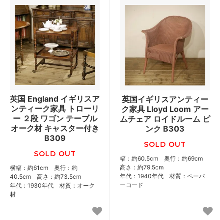
英国 England イギリスア
英国イギリスアンティー
ンティーク家具 トローリ
ク家具 Lloyd Loom アー
ー ２段 ワゴン テーブル
ムチェア ロイドルーム ピ
オーク材 キャスター付き
ンク B303
B309
SOLD OUT
SOLD OUT
幅：約60.5cm 奥行：約69cm
高さ：約79.5cm
横幅：約61cm 奥行：約
年代：1940年代 材質：ペーパ
40.5cm 高さ：約73.5cm
ーコード
年代：1930年代 材質：オーク
材