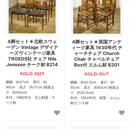
4脚セット★北欧スウェ
4脚セット★英国アンテ
ーデン Vintage デザイナ
ィーク家具 1930年代 チ
ーズヴィンテージ家具
ャーチチェア Church
TROEDS社 チェア Nils
Chair チャペルチェア
Jonsson チーク材 B214
Box付 エルム材 B201
SOLD OUT
SOLD OUT
横幅：約47cm 奥行：約
横幅：約42.5cm 奥行：約
46cm 高さ：約77cm (座面ま
50cm 高さ：約83cm (座面ま
で 約44cm)
で 約42.5cm)
年代：1960年代 主な材質：チ
年代：1930年代 材質：エルム
ーク材
材/ビーチ材