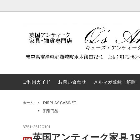
DISPLAY CABINET
NEW ARRIVAL
Q'S ANTIQUES（キューズ・アンティー
BOOKC
割引商
REST
クス）について
ついて
SIDEBOARD
TABLE
弊社の名前を騙るウェブサイトにご注意
OTHERS
COLLE
ください。
ご利用ガイド
お問い合わせ
メルマガ登録・解除
ホーム
DISPLAY CABINET
割引商品
B751-2512Q191
英国アンティーク家具 1