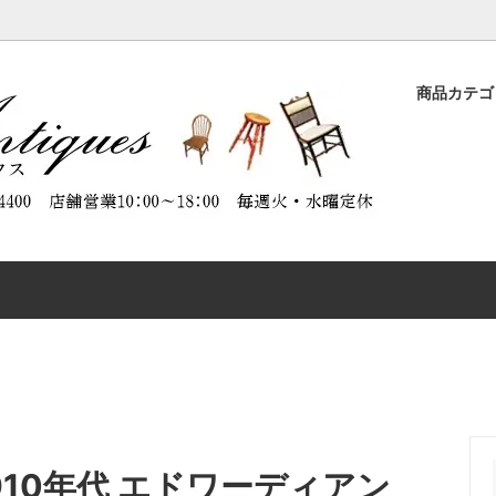
商品カテ
ASE
品
ORATION（商品のメンテナンスに
DESK
特別割引商品
ABOUT ANTIQUES（アンテ
）
について）
CHAIR
CTABLES
OTHER FURNITURE
910年代 エドワーディアン