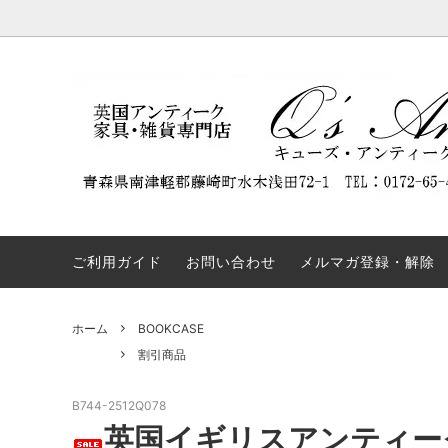
DISPLAY CABINET
NEW ARRIVAL
Q'S ANTIQUES（キューズ・アンティー
BOOKC
割引商
REST
クス）について
ついて
SIDEBOARD
TABLE
弊社の名前を騙るウェブサイトにご注意
OTHERS
COLLE
ください。
ご利用ガイド
お問い合わせ
メルマガ登録・解除
ホーム
BOOKCASE
割引商品
B744-2512Q078
英国イギリスアンティー