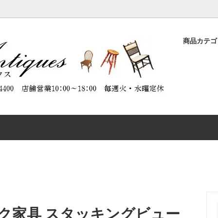
商品カテ
ASE
品
ORATION（商品のメンテナンスに
DESK
特別割引商品
ABOUT ANTIQUES（アンテ
）
について）
CHAIR
CTABLES
OTHER FURNITURE
ク家具 スタッキングビュー