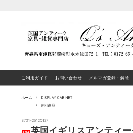
DISPLAY CABINET
NEW ARRIVAL
Q'S ANTIQUES（キューズ・アンティー
BOOKC
割引商
REST
クス）について
ついて
SIDEBOARD
TABLE
弊社の名前を騙るウェブサイトにご注意
OTHERS
COLLE
ください。
ご利用ガイド
お問い合わせ
メルマガ登録・解除
ホーム
DISPLAY CABINET
割引商品
B731-2512Q127
英国イギリスアンティー