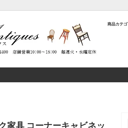
商品カテ
ASE
品
ORATION（商品のメンテナンスに
DESK
特別割引商品
ABOUT ANTIQUES（アンテ
）
について）
CHAIR
CTABLES
OTHER FURNITURE
ク家具 コーナーキャビネッ