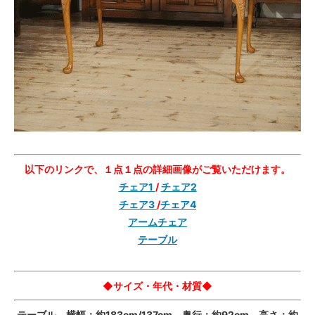
以下のリンクで、１点１点の詳細画像がご覧いただけます。
チェア1
/
チェア2
チェア3
/
チェア4
アームチェア
テーブル
◆サイズ・年代・材質◆
テーブル 横幅：約183cm/137cm 奥行：約92cm 高さ：約