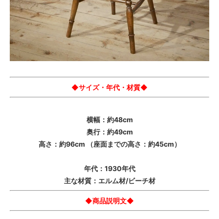
◆サイズ・年代・材質◆
横幅：約48cm
奥行：約49cm
高さ：約96cm （座面までの高さ：約45cm）
年代：1930年代
主な材質：エルム材/ビーチ材
◆商品説明文◆