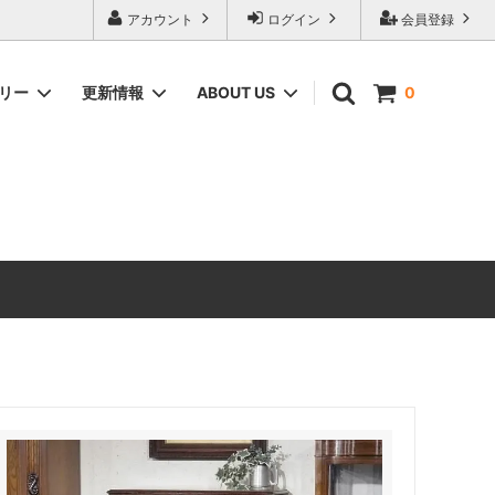
アカウント
ログイン
会員登録
ゴリー
更新情報
ABOUT US
0
ィーク家具
CHEST OF DRAWERS
ANTIQUE DESIGN（アンティーク家具
のデザインの由来）
ERCOL