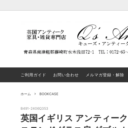
DISPLAY CABINET
NEW ARRIVAL
Q'S ANTIQUES（キューズ・アンティー
BOOKC
割引商
REST
クス）について
ついて
SIDEBOARD
TABLE
弊社の名前を騙るウェブサイトにご注意
OTHERS
COLLE
ください。
ご利用ガイド
お問い合わせ
メルマガ登録・解除
ホーム
BOOKCASE
B491-2406Q353
英国イギリス アンティーク