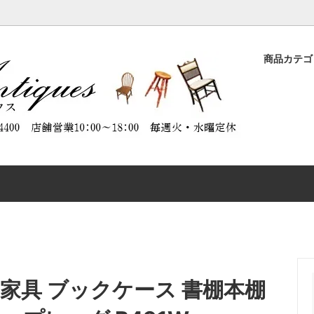
商品カテ
ASE
品
ORATION（商品のメンテナンスに
DESK
特別割引商品
ABOUT ANTIQUES（アンテ
）
について）
CHAIR
CTABLES
OTHER FURNITURE
家具 ブックケース 書棚本棚