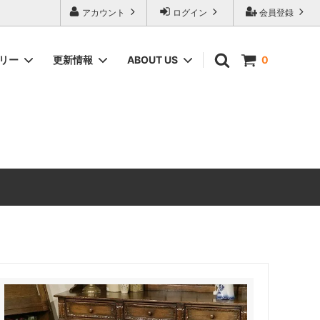
アカウント
ログイン
会員登録
ゴリー
更新情報
ABOUT US
0
ィーク家具
CHEST OF DRAWERS
ANTIQUE DESIGN（アンティーク家具
のデザインの由来）
ERCOL