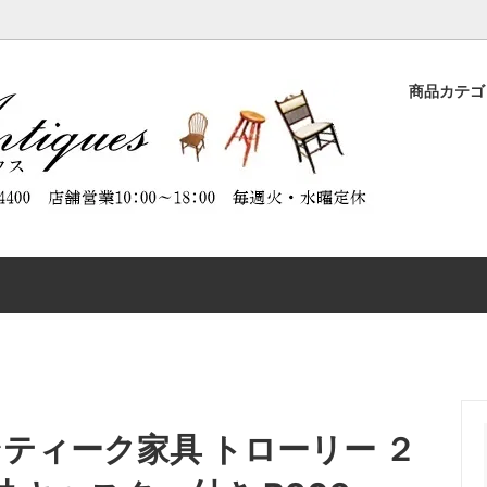
商品カテ
ASE
品
ORATION（商品のメンテナンスに
DESK
特別割引商品
ABOUT ANTIQUES（アンテ
）
について）
CHAIR
CTABLES
OTHER FURNITURE
アンティーク家具 トローリー ２