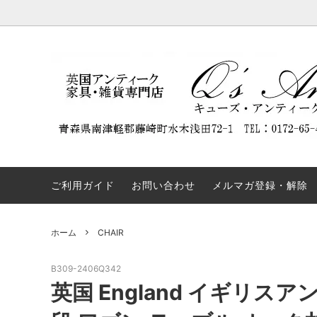
DISPLAY CABINET
NEW ARRIVAL
Q'S ANTIQUES（キューズ・アンティー
BOOKC
割引商
REST
クス）について
ついて
SIDEBOARD
TABLE
弊社の名前を騙るウェブサイトにご注意
OTHERS
COLLE
ください。
ご利用ガイド
お問い合わせ
メルマガ登録・解除
ホーム
CHAIR
B309-2406Q342
英国 England イギリス