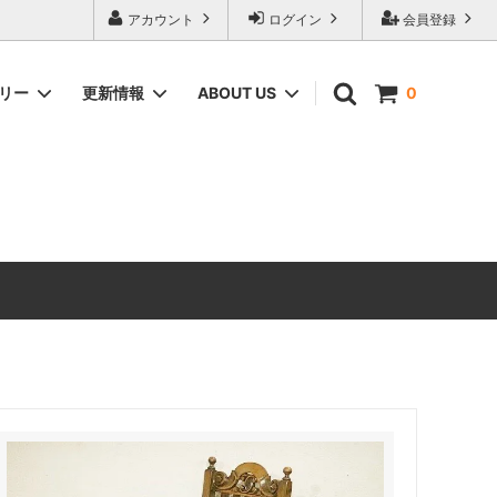
アカウント
ログイン
会員登録
ゴリー
更新情報
ABOUT US
0
ィーク家具
CHEST OF DRAWERS
ANTIQUE DESIGN（アンティーク家具
のデザインの由来）
ERCOL