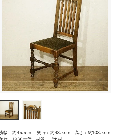
横幅：約45.5cm 奥行：約48.5cm 高さ：約108.5cm
年代：1930年代 材質：ブナ材