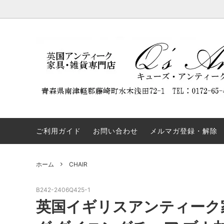
DISPLAY CABINET
NEW ARRIVAL
Q'S ANTIQUES（キューズ・アンティー
BOOKC
割引商
REST
クス）について
ついて
SIDEBOARD
TABLE
弊社の名前を騙るウェブサイトにご注意
OTHERS
COLLE
ください。
ご利用ガイド
お問い合わせ
メルマガ登録・解除
ホーム
CHAIR
B242-2406Q425-1
英国イギリスアンティーク家