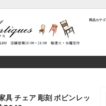
商品カテ
ASE
品
ORATION（商品のメンテナンスに
DESK
特別割引商品
ABOUT ANTIQUES（アンテ
）
について）
CHAIR
CTABLES
OTHER FURNITURE
具 チェア 彫刻 ボビンレッ