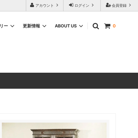
アカウント
ログイン
会員登録
ゴリー
更新情報
ABOUT US
0
ィーク家具
CHEST OF DRAWERS
ANTIQUE DESIGN（アンティーク家具
のデザインの由来）
ERCOL