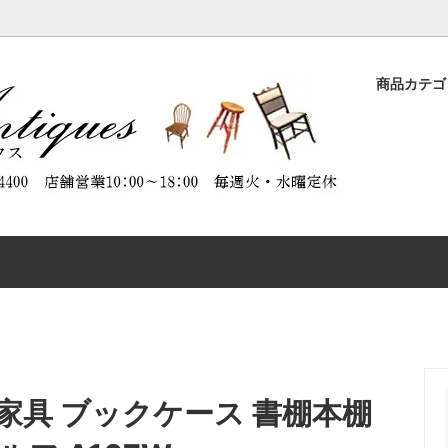
商品カテ
ASE
品
ORATION（商品のメンテナンスに
DESK
特別割引商品
ABOUT ANTIQUES（アンテ
）
について）
CHAIR
CTABLES
OTHER FURNITURE
具 ブックケース 書棚本棚