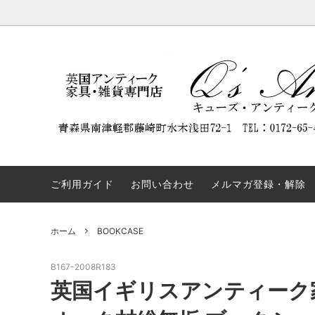
DISPLAY CABINET
NEW ARRIVAL
Q'S ANTIQUES（キューズ・アンティー
BOOKC
割引商
REST
クス）について
ついて
SIDEBOARD
TABLE
弊社の名前を騙るウェブサイトにご注意
OTHERS
COLLE
ください。
ご利用ガイド
お問い合わせ
メルマガ登録・解除
ホーム
BOOKCASE
B167-2008R183
英国イギリスアンティーク家