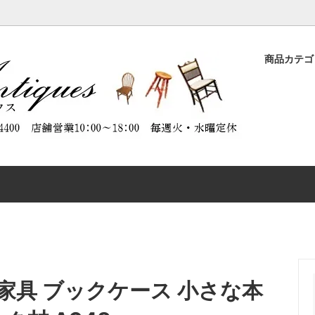
商品カテ
ASE
品
ORATION（商品のメンテナンスに
DESK
特別割引商品
ABOUT ANTIQUES（アンテ
）
について）
CHAIR
CTABLES
OTHER FURNITURE
具 ブックケース 小さな本