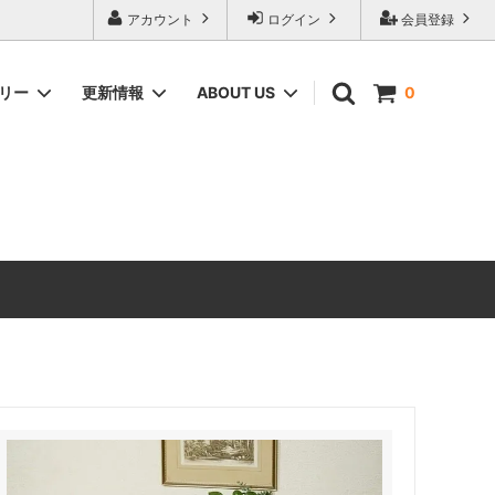
アカウント
ログイン
会員登録
ゴリー
更新情報
ABOUT US
0
ィーク家具
CHEST OF DRAWERS
ANTIQUE DESIGN（アンティーク家具
のデザインの由来）
ERCOL