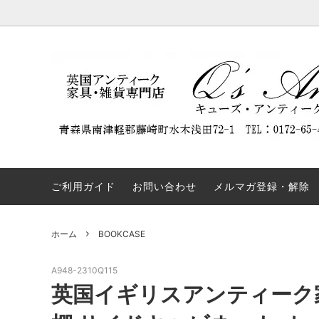
DISPLAY CABINET
NEW ARRIVAL
Q'S ANTIQUES（キューズ・アンティー
BOOKC
割引商
REST
クス）について
ついて
SIDEBOARD
TABLE
弊社の名前を騙るウェブサイトにご注意
OTHERS
COLLE
ください。
ご利用ガイド
お問い合わせ
メルマガ登録・解除
ホーム
BOOKCASE
A948-2310Q115
英国イギリスアンティーク家