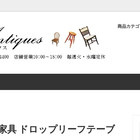
商品カテ
ASE
品
ORATION（商品のメンテナンスに
DESK
特別割引商品
ABOUT ANTIQUES（アンテ
）
について）
CHAIR
CTABLES
OTHER FURNITURE
家具 ドロップリーフテーブ