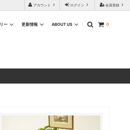
アカウント
ログイン
会員登録
ゴリー
更新情報
ABOUT US
0
ィーク家具
CHEST OF DRAWERS
ANTIQUE DESIGN（アンティーク家具
のデザインの由来）
ERCOL