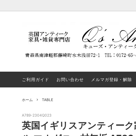
DISPLAY CABINET
NEW ARRIVAL
Q'S ANTIQUES（キューズ・アンティー
BOOKC
割引商
REST
クス）について
ついて
SIDEBOARD
TABLE
弊社の名前を騙るウェブサイトにご注意
OTHERS
COLLE
ください。
ご利用ガイド
お問い合わせ
メルマガ登録・解除
ホーム
TABLE
A789-2304Q023
英国イギリスアンティーク