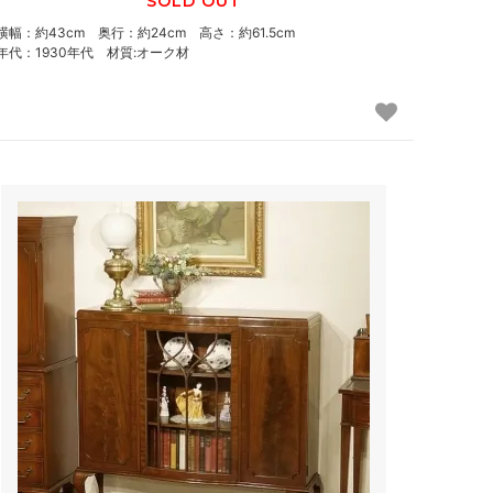
SOLD OUT
横幅：約43cm 奥行：約24cm 高さ：約61.5cm
年代：1930年代 材質:オーク材