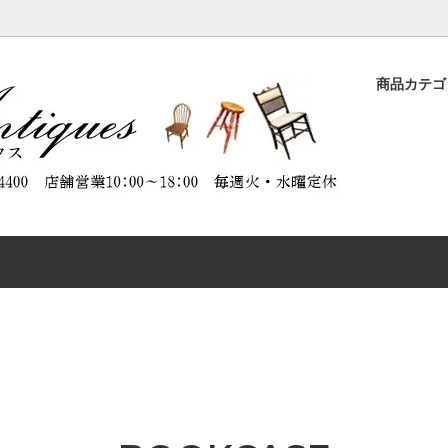
商品カテ
ASE
品
ORATION（商品のメンテナンスに
DESK
特別割引商品
ABOUT ANTIQUES（アンテ
）
について）
CHAIR
CTABLES
OTHER FURNITURE