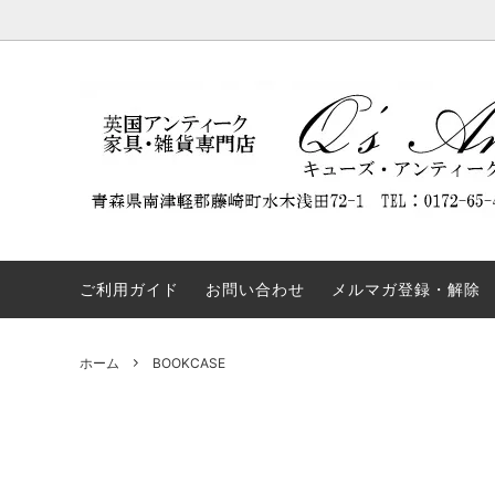
DISPLAY CABINET
NEW ARRIVAL
Q'S ANTIQUES（キューズ・アンティー
BOOKC
割引商
REST
クス）について
ついて
SIDEBOARD
TABLE
弊社の名前を騙るウェブサイトにご注意
OTHERS
COLLE
ください。
ご利用ガイド
お問い合わせ
メルマガ登録・解除
ホーム
BOOKCASE