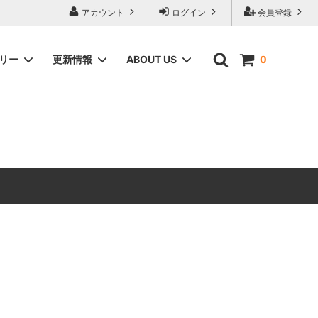
アカウント
ログイン
会員登録
ゴリー
更新情報
ABOUT US
0
ィーク家具
CHEST OF DRAWERS
ANTIQUE DESIGN（アンティーク家具
のデザインの由来）
ERCOL